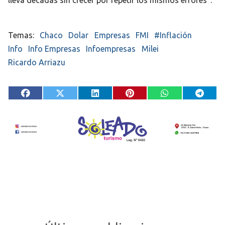
lleva décadas sin crecer por repetir los mismos errores”.
Chaco
Dolar
Empresas
FMI
#Inflación
Info
Info Empresas
Infoempresas
Milei
Ricardo Arriazu