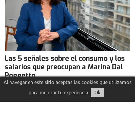
Las 5 señales sobre el consumo y los
salarios que preocupan a Marina Dal
Poggetto
Al navegar en este sitio aceptas las cookies que utilizamos
Opinión
05 de agosto de 2026
Infoempresas
Escuchar artículo
para mejorar tu experiencia
Ok
Aunque algunos sectores productivos mantienen un
buen ritmo, el financiamiento, el empleo y el poder
adquisitivo muestran señales de estancamiento que
podrían limitar la recuperación de la economía
argentina.