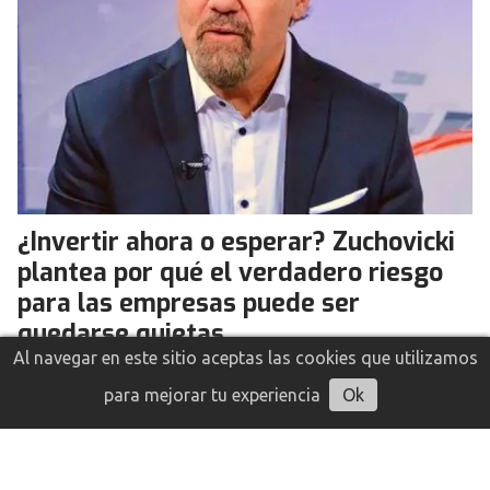
¿Invertir ahora o esperar? Zuchovicki
plantea por qué el verdadero riesgo
para las empresas puede ser
quedarse quietas
Al navegar en este sitio aceptas las cookies que utilizamos
Opinión
06 de agosto de 2026
Infoempresas
Escuchar artículo
para mejorar tu experiencia
Ok
El presidente de BYMA asegura que la Argentina
atraviesa un cambio económico que obliga a las
empresas a replantear su estrategia. Menos
especulación financiera, más competitividad,