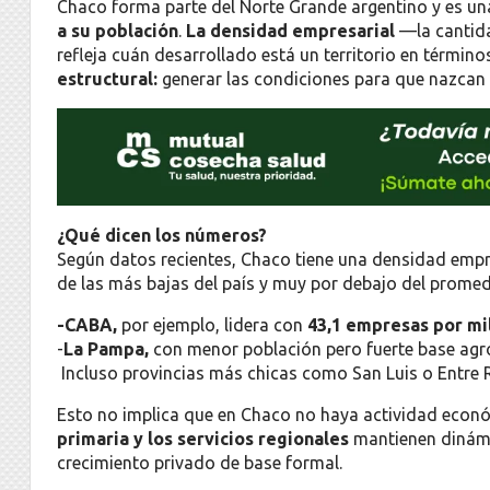
Chaco forma parte del Norte Grande argentino y es una
a su población
.
La densidad empresarial
—la cantida
refleja cuán desarrollado está un territorio en términ
estructural:
generar las condiciones para que nazcan
¿Qué dicen los números?
Según datos recientes, Chaco tiene una densidad emp
de las más bajas del país y muy por debajo del promed
-CABA,
por ejemplo, lidera con
43,1 empresas por mil
-
La Pampa,
con menor población pero fuerte base agro
Incluso provincias más chicas como San Luis o Entre 
Esto no implica que en Chaco no haya actividad económ
primaria y los servicios regionales
mantienen dinámic
crecimiento privado de base formal.