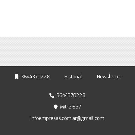
3644370228
Historial
Newsletter
3644370228
Mitre 657
infoempresas.com.ar@gmail.com