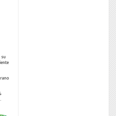
ó su
iente
grano
%
.