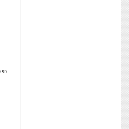
a en
r