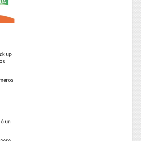
ick up
los
imeros
ió un
 pese